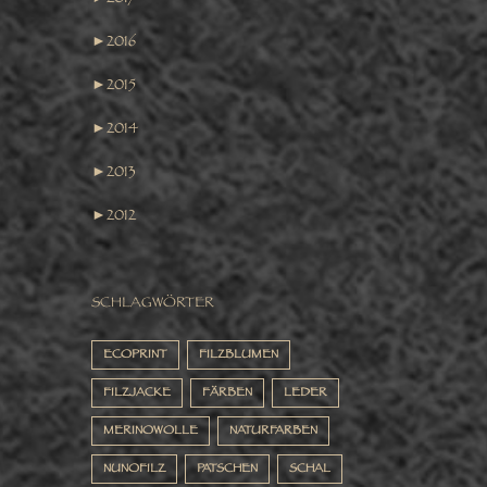
►
2016
►
2015
►
2014
►
2013
►
2012
SCHLAGWÖRTER
ECOPRINT
FILZBLUMEN
FILZJACKE
FÄRBEN
LEDER
MERINOWOLLE
NATURFARBEN
NUNOFILZ
PATSCHEN
SCHAL