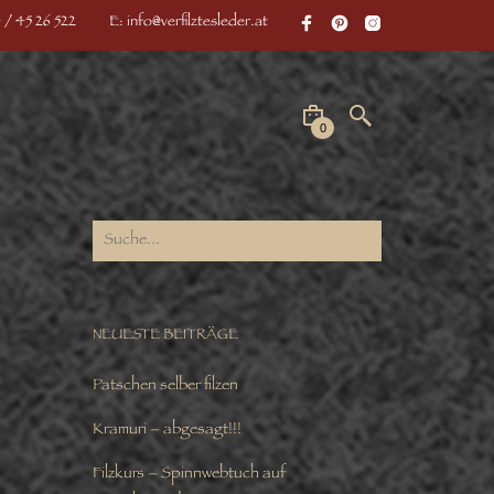
 / 45 26 522
E: info@verfilztesleder.at
0
NEUESTE BEITRÄGE
Patschen selber filzen
Kramuri – abgesagt!!!
Filzkurs – Spinnwebtuch auf