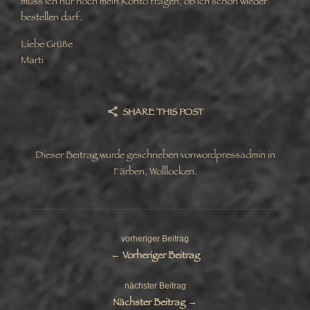
muss ich nur noch mein Konto fragen, ob ich schon wieder
bestellen darf.
Liebe Grüße
Marti
SHARE THIS POST
Dieser Beitrag wurde geschrieben von
wordpressadmin
in
Färben
,
Wolllocken
.
vorheriger Beitrag
← Vorheriger Beitrag
nächster Beitrag
Nächster Beitrag →