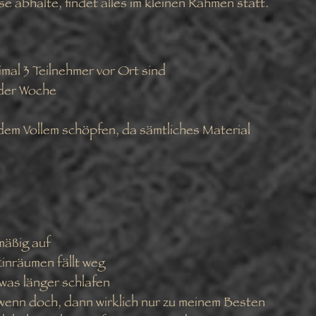
e abhalte, findet alles im kleinen Rahmen statt.
imal 3 Teilnehmer vor Ort sind
 der Woche
 dem Vollem schöpfen, da sämtliches Material
mäßig auf
inräumen fällt weg
twas länger schlafen
 wenn doch, dann wirklich nur zu meinem Besten