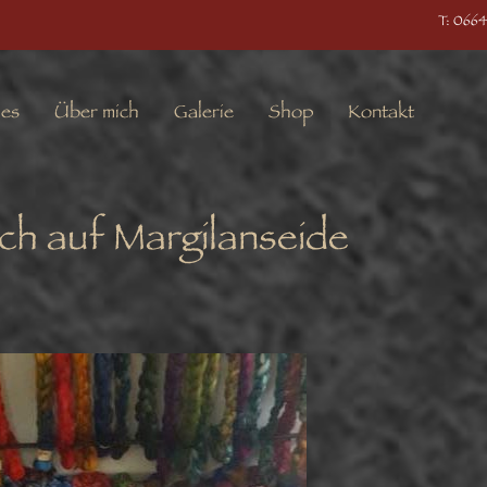
T: 0664
les
Über mich
Galerie
Shop
Kontakt
ch auf Margilanseide