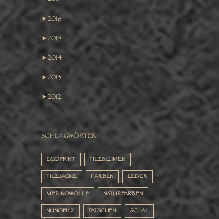
►
2016
►
2015
►
2014
►
2013
►
2012
SCHLAGWÖRTER
ECOPRINT
FILZBLUMEN
FILZJACKE
FÄRBEN
LEDER
MERINOWOLLE
NATURFARBEN
NUNOFILZ
PATSCHEN
SCHAL