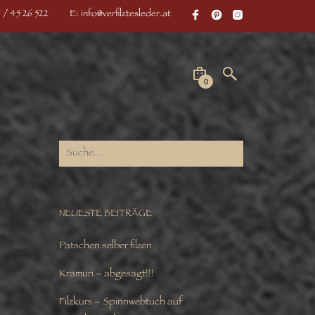
 / 45 26 522
E: info@verfilztesleder.at
0
NEUESTE BEITRÄGE
Patschen selber filzen
Kramuri – abgesagt!!!
Filzkurs – Spinnwebtuch auf