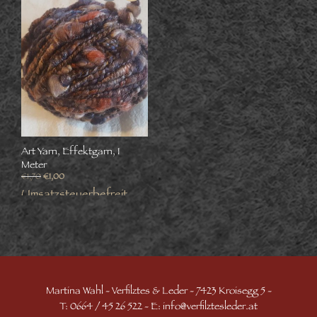
Art Yarn, Effektgarn, 1
Meter
€
1,70
€
1,00
Umsatzsteuerbefreit
gemäß UStG §6
zzgl.
Versand
€
1,70
€
1,00
Umsatzsteuerbefreit
gemäß UStG §6
WEITERLESEN
zzgl.
Versand
Martina Wahl - Verfilztes & Leder - 7423 Kroisegg 5 -
T: 0664 / 45 26 522 - E:
info@verfilztesleder.at