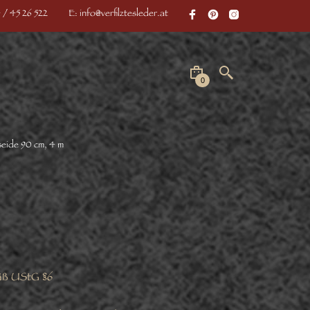
 / 45 26 522
E: info@verfilztesleder.at
0
seide 90 cm, 4 m
äß UStG §6