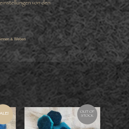
reinstellungen von den
Spinnen & Weben
OUT OF
ALE!
STOCK