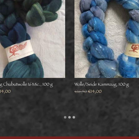
Chubutwolle 16 Mic., 100 g
Wolle/Seide Kammzug, 100 g
14,00
€
16,50
€
14,00
steuerbefreit gemäß UStG
Umsatzsteuerbefreit gemäß
§6
rsand
zzgl.
Versand
14,00
€
16,50
€
14,00
steuerbefreit gemäß UStG
Umsatzsteuerbefreit gemäß