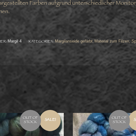
dargestellten Farben aufgrund unterschiedlicher Monito
nen.
Margil 4
Margilanseide gefärbt
Material zum Filzen, 
MER:
KATEGORIEN:
,
OUT OF
OUT OF
SALE!
S
STOCK
STOCK