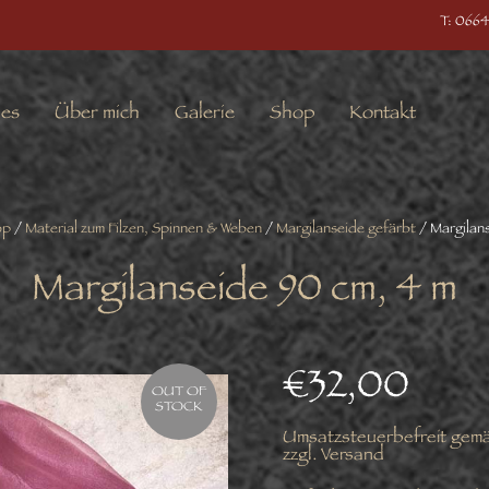
T: 0664
les
Über mich
Galerie
Shop
Kontakt
op
/
Material zum Filzen, Spinnen & Weben
/
Margilanseide gefärbt
/ Margilan
Margilanseide 90 cm, 4 m
€
32,00
OUT OF
STOCK
Umsatzsteuerbefreit gem
zzgl.
Versand