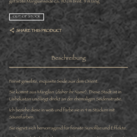
gefärbte Margilanseide ca. 90 cm breit, 4 m lang
OUT OF STOCK
SHARE THIS PRODUCT
Beschreibung
Feinst gewebte, exquisite Seide aus dem Orient.
Sie kommt aus Margilan (daher ihr Name). Diese Stadt ist in
Usbekistan und liegt direkt an der ehemaligen Seidenstraße.
Ich beziehe diese in weiß und färbe sie in 4 m Stücken mit
Säurefarben.
Sie eignet sich hervorragend für feinste Nunofilze und Effekte.