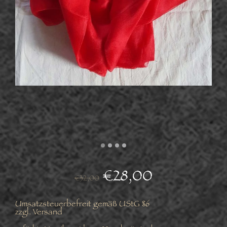
€
28,00
€
32,00
Umsatzsteuerbefreit gemäß UStG §6
zzgl.
Versand