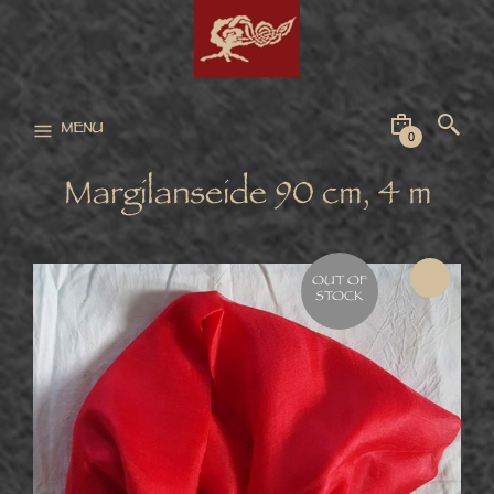
MENU
0
Margilanseide 90 cm, 4 m
OUT OF
STOCK