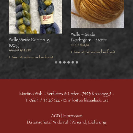
Wolle – Seide
Wolle/Seide Kammzug,
Dochtgarn, 1 Meter
€
0,15
€
0,10
100 g
€
16,50
€
14,00
Umsatzsteuerbefreit
Umsatzsteuerbefreit
gemäß UStG §6
gemäß UStG §6
zzgl.
Versand
zzgl.
Versand
€
0,15
€
0,10
Umsatzsteuerbefreit
€
16,50
€
14,00
gemäß UStG §6
Umsatzsteuerbefreit
WEITERLESEN
zzgl.
Versand
gemäß UStG §6
WEITERLESEN
zzgl.
Versand
Martina Wahl - Verfilztes & Leder - 7423 Kroisegg 5 -
T: 0664 / 45 26 522 - E:
info@verfilztesleder.at
AGB
|
Impressum
Datenschutz
|
Widerruf
|
Versand, Lieferung