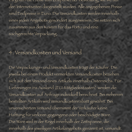
Es gelten die Preise zum Zeitpunkt der Bestellung, wie sie auf
den Internetseiten dargestellt wurden. Alle angegebenen Preise
sind Endpreise in Euro. Die Versandkosten werden innerhalb
eines jeden Angebots gesondert ausgewiesen. Sie setzen sich
zusammen aus den Kosten für das Porto und eine
sachgerechte Verpackung.
4. Versandkosten und Versand
Die Verpackungs- und Versandkosten trägt der Käufer. Die
jeweils bei einem Produkt vermerkten Versandkosten beziehen
sich auf den Versand eines Artikels innerhalb Österreichs. Für
Lieferungen ins Ausland (EU-Mitgliedsstaaten) werden die
Versandkosten auf Anfrage individuell berechnet. Bei mehreren
bestellten Artikeln wird Versandkostenrabatt gewährt. Bei
unversichertem Versand übernimmt der Verkäufer keine
Haftung für verloren gegangene oder beschädigte Ware.
Die Ware wird in der Regel innerhalb der Zeitspanne, die
innerhalb des jeweiligen Artikelangebots genannt ist, versandt.