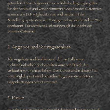
getroffen. Diese Allgemeinen Geschäftsbedingungen gelten
für den Verkauf und Versand innerhalb des Staates Österreich
sowie in alle EU-Mitgliedstaaten und werden mit der
Bestellung, spätestens mit Entgegennahme der bestellten Ware
anerkannt. Für sämtliche Lieferungen gilt das Recht des
Staates Österreich.
2. Angebot und Vertragsschluss
Alle Angebote sind frei bleibend, d. h. im Falle einer
Nichtverfügbarkeit der bestellten Ware behält sich der
Verkäufer vor, nicht zu liefern. Der Kunde wird in diesem Fall
unverzüglich per E-Mail benachrichtigt, bereits erhaltene
Gegenleistungen sofort erstattet.
3. Preise