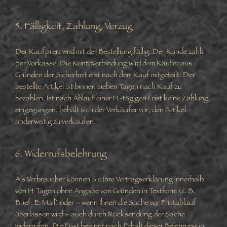
5. Fälligkeit, Zahlung, Verzug
Der Kaufpreis wird mit der Bestellung fällig. Der Kunde zahlt
per Vorkasse. Die Kontoverbindung wird dem Käufer aus
Gründen der Sicherheit erst nach dem Kauf mitgeteilt. Der
bestellte Artikel ist binnen sieben Tagen nach Kauf zu
bezahlen. Ist nach Ablauf einer 14-tägigen Frist keine Zahlung
eingegangen, behält sich der Verkäufer vor, den Artikel
anderweitig zu verkaufen.
6. Widerrufsbelehrung
Als Verbraucher können Sie Ihre Vertragserklärung innerhalb
von 14 Tagen ohne Angabe von Gründen in Textform (z. B.
Brief, E-Mail) oder – wenn Ihnen die Sache vor Fristablauf
überlassen wird – auch durch Rücksendung der Sache
widerrufen. Die Frist beginnt nach Erhalt dieser Belehrung in