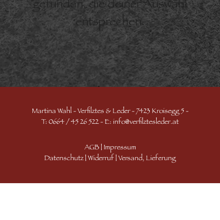
gefunden, die deiner Auswahl
entsprechen.
Martina Wahl - Verfilztes & Leder - 7423 Kroisegg 5 -
T: 0664 / 45 26 522 - E:
info@verfilztesleder.at
AGB
|
Impressum
Datenschutz
|
Widerruf
|
Versand, Lieferung