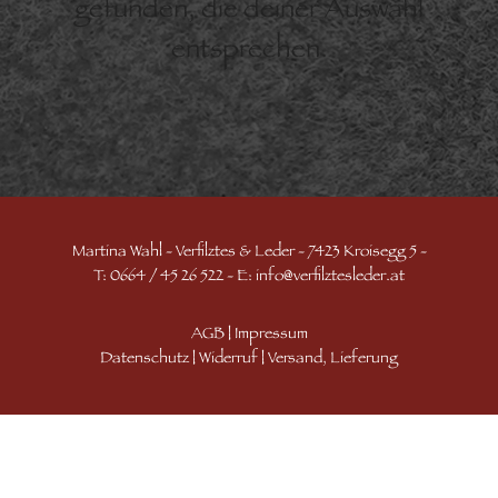
gefunden, die deiner Auswahl
entsprechen.
Martina Wahl - Verfilztes & Leder - 7423 Kroisegg 5 -
T: 0664 / 45 26 522 - E:
info@verfilztesleder.at
AGB
|
Impressum
Datenschutz
|
Widerruf
|
Versand, Lieferung