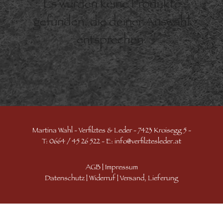
Es wurden keine Produkte
gefunden, die deiner Auswahl
entsprechen.
Martina Wahl - Verfilztes & Leder - 7423 Kroisegg 5 -
T: 0664 / 45 26 522 - E:
info@verfilztesleder.at
AGB
|
Impressum
Datenschutz
|
Widerruf
|
Versand, Lieferung