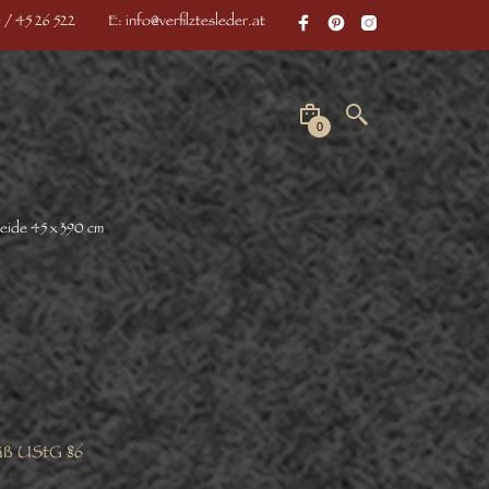
 / 45 26 522
E: info@verfilztesleder.at
0
eide 45 x 390 cm
äß UStG §6