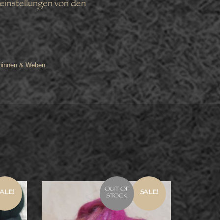
reinstellungen von den
Spinnen & Weben
OUT OF
ALE!
SALE!
STOCK