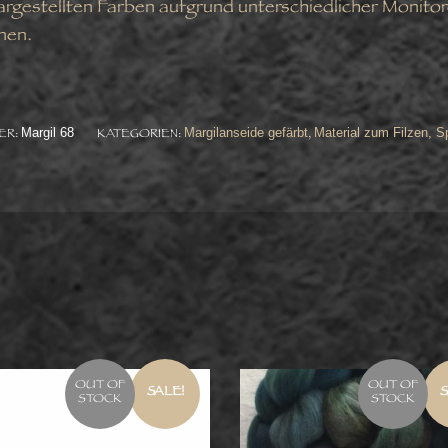
dargestellten Farben aufgrund unterschiedlicher Monito
nen.
Margil 68
Margilanseide gefärbt
Material zum Filzen, 
ER:
KATEGORIEN:
,
OUT OF
OUT OF
SALE!
S
STOCK
STOCK