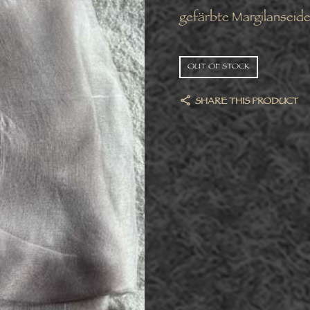
gefärbte Margilanseide
OUT OF STOCK
SHARE THIS PRODUCT