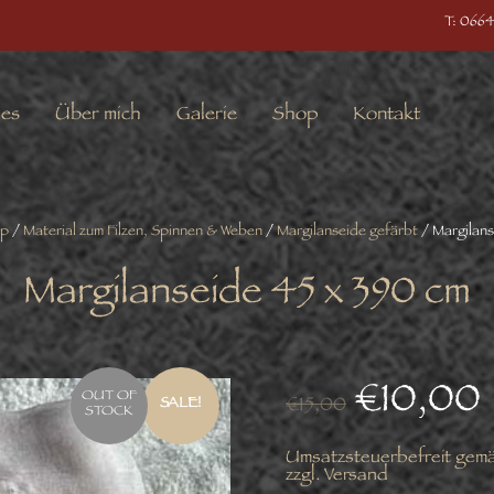
T: 0664
les
Über mich
Galerie
Shop
Kontakt
p
/
Material zum Filzen, Spinnen & Weben
/
Margilanseide gefärbt
/ Margilans
Margilanseide 45 x 390 cm
€
10,00
OUT OF
€
15,00
SALE!
STOCK
Umsatzsteuerbefreit gem
zzgl.
Versand