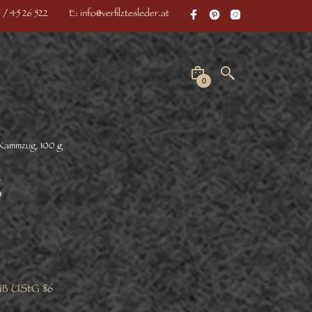
 / 45 26 522
E: info@verfilztesleder.at
0
Kammzug, 100 g
äß UStG §6