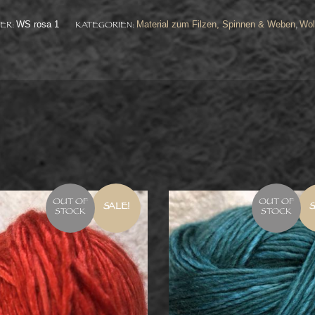
WS rosa 1
Material zum Filzen, Spinnen & Weben
Wol
ER:
KATEGORIEN:
,
OUT OF
OUT OF
SALE!
S
STOCK
STOCK