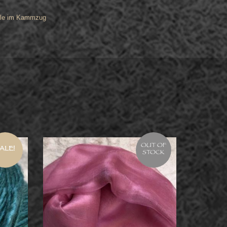
le im Kammzug
OUT OF
ALE!
STOCK