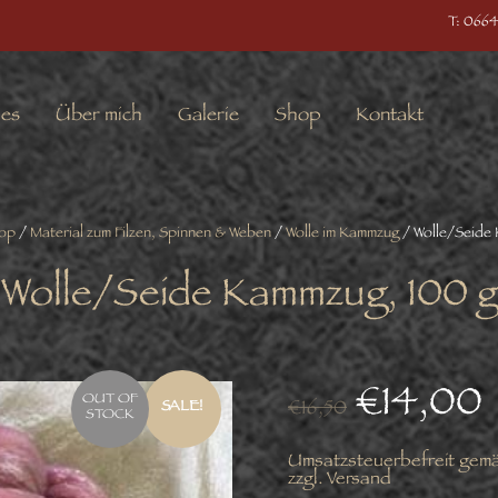
T: 0664
les
Über mich
Galerie
Shop
Kontakt
op
/
Material zum Filzen, Spinnen & Weben
/
Wolle im Kammzug
/ Wolle/Seide 
Wolle/Seide Kammzug, 100 g
€
14,00
OUT OF
€
16,50
SALE!
STOCK
Umsatzsteuerbefreit gem
zzgl.
Versand