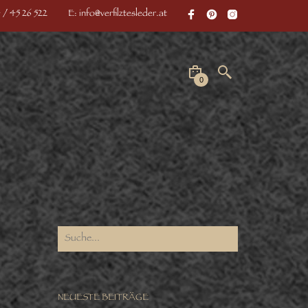
 / 45 26 522
E: info@verfilztesleder.at
0
NEUESTE BEITRÄGE