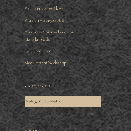
Patschen selber filzen
Kramuri – abgesagt!!!
Filzkurs – Spinnwebtuch auf
Margilanseide
Patschen filzen
Mediumprint Workshop
KATEGORIEN
KATEGORIEN