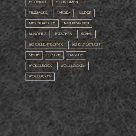
ECOPRINT
FILZBLUMEN
FILZJACKE
FÄRBEN
LEDER
MERINOWOLLE
NATURFARBEN
NUNOFILZ
PATSCHEN
SCHAL
SCHOLLENTECHNIK
SCHULTERTUCH
SEIDE
SPITZE
TASCHE
WICKELROCK
WOLLLOCKEN
WOLLOCKEN