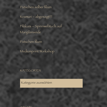
Patschen selber filzen
Kramuri – abgesagt!!!
Filzkurs – Spinnwebtuch auf
Margilanseide
Patschen filzen
Mediumprint Workshop
KATEGORIEN
KATEGORIEN