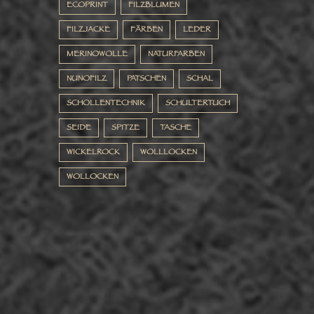
ECOPRINT
FILZBLUMEN
FILZJACKE
FÄRBEN
LEDER
MERINOWOLLE
NATURFARBEN
NUNOFILZ
PATSCHEN
SCHAL
SCHOLLENTECHNIK
SCHULTERTUCH
SEIDE
SPITZE
TASCHE
WICKELROCK
WOLLLOCKEN
WOLLOCKEN