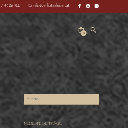
 / 45 26 522
E: info@verfilztesleder.at
0
NEUESTE BEITRÄGE