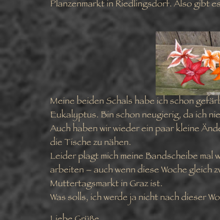
Planzenmarkt in Riedlingsdorf. Also gibt e
Meine beiden Schals habe ich schon gefär
Eukalyptus. Bin schon neugierig, da ich ni
Auch haben wir wieder ein paar kleine Änd
die Tische zu nähen.
Leider plagt mich meine Bandscheibe mal w
arbeiten – auch wenn diese Woche gleich 
Muttertagsmarkt in Graz ist.
Was solls, ich werde ja nicht nach dieser W
Liebe Grüße