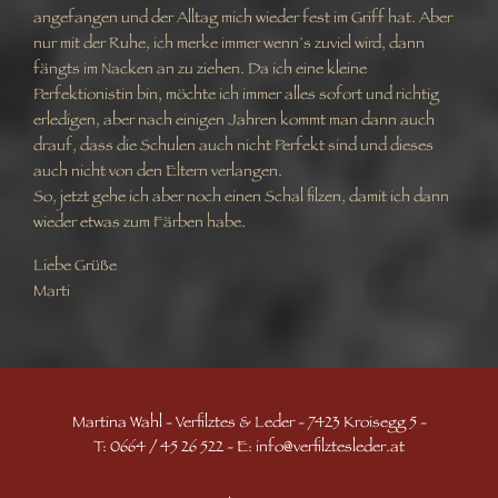
angefangen und der Alltag mich wieder fest im Griff hat. Aber
nur mit der Ruhe, ich merke immer wenn`s zuviel wird, dann
fängts im Nacken an zu ziehen. Da ich eine kleine
Perfektionistin bin, möchte ich immer alles sofort und richtig
erledigen, aber nach einigen Jahren kommt man dann auch
drauf, dass die Schulen auch nicht Perfekt sind und dieses
auch nicht von den Eltern verlangen.
So, jetzt gehe ich aber noch einen Schal filzen, damit ich dann
wieder etwas zum Färben habe.
Liebe Grüße
Marti
Martina Wahl - Verfilztes & Leder - 7423 Kroisegg 5 -
T: 0664 / 45 26 522 - E:
info@verfilztesleder.at