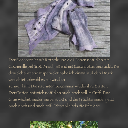
Der Rosarote ist mit Rotholz und die Lilanen natürlich mit
Cochenille gefärbt. Anschließend mit Eucalyptus bedruckt. Bei
dem Schal-Handstupen-Set habe ich einmal auf den Druck
verzichtet, obwohl es mir wirklich
schwer fällt. Die nächsten bekommen wieder ihre Blätter.
Der Garten hat mich natürlich auch noch voll im Griff. Das
Gras wächst wieder wie verrückt und die Früchte werden jetzt
auch nach und nach reif. Diesmal sinds die Pfirsiche.