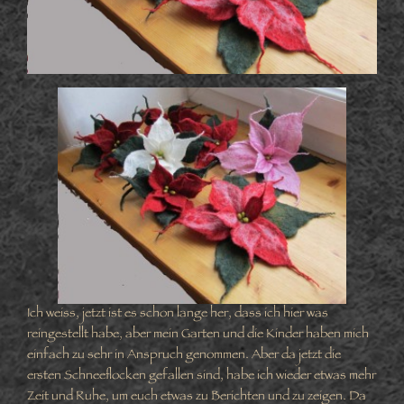
Ich weiss, jetzt ist es schon lange her, dass ich hier was
reingestellt habe, aber mein Garten und die Kinder haben mich
einfach zu sehr in Anspruch genommen. Aber da jetzt die
ersten Schneeflocken gefallen sind, habe ich wieder etwas mehr
Zeit und Ruhe, um euch etwas zu Berichten und zu zeigen. Da