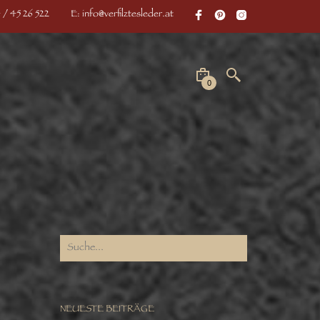
 / 45 26 522
E: info@verfilztesleder.at
0
NEUESTE BEITRÄGE