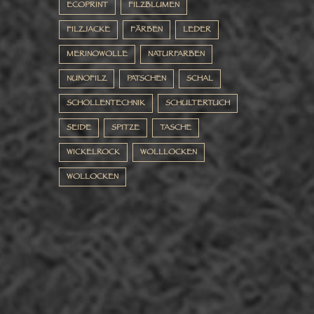
ECOPRINT
FILZBLUMEN
FILZJACKE
FÄRBEN
LEDER
MERINOWOLLE
NATURFARBEN
NUNOFILZ
PATSCHEN
SCHAL
SCHOLLENTECHNIK
SCHULTERTUCH
SEIDE
SPITZE
TASCHE
WICKELROCK
WOLLLOCKEN
WOLLOCKEN