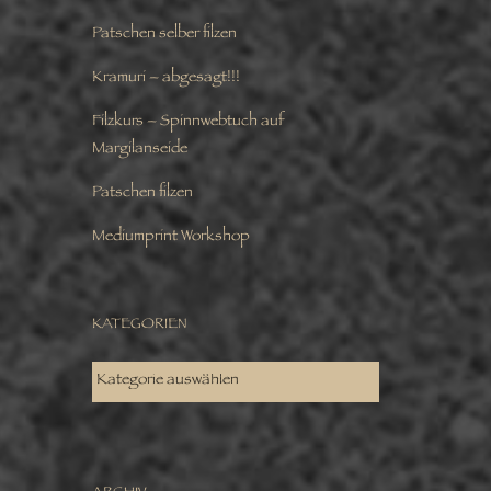
Patschen selber filzen
Kramuri – abgesagt!!!
Filzkurs – Spinnwebtuch auf
Margilanseide
Patschen filzen
Mediumprint Workshop
KATEGORIEN
KATEGORIEN