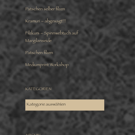
Patschen selber filzen
Kramuri – abgesagt!!!
Filzkurs – Spinnwebtuch auf
Margilanseide
Patschen filzen
Mediumprint Workshop
KATEGORIEN
KATEGORIEN