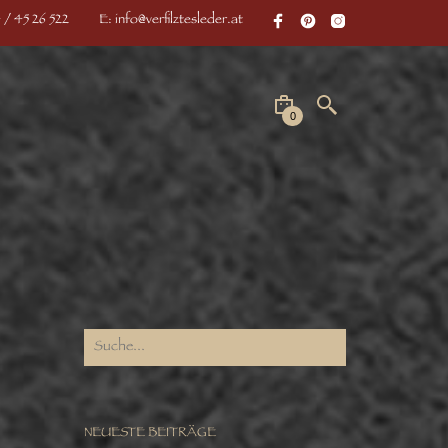
 / 45 26 522
E: info@verfilztesleder.at
0
NEUESTE BEITRÄGE