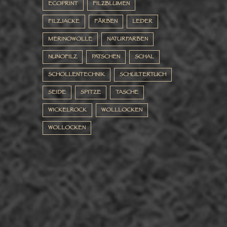
ECOPRINT
FILZBLUMEN
FILZJACKE
FÄRBEN
LEDER
MERINOWOLLE
NATURFARBEN
NUNOFILZ
PATSCHEN
SCHAL
SCHOLLENTECHNIK
SCHULTERTUCH
SEIDE
SPITZE
TASCHE
WICKELROCK
WOLLLOCKEN
WOLLOCKEN