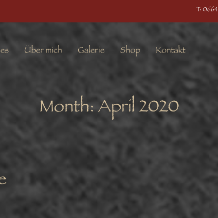
T: 0664
les
Über mich
Galerie
Shop
Kontakt
Month:
April 2020
e