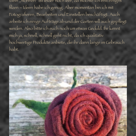
Mein „Wohnen“ ist leider noch leer, da möchte ich erst einiges
filzen – Ideen habe ich genug. Aber momentan bin ich mit
Fotografieren, Bearbeiten und Einstellen beschäftigt. Auch
arbeite ich einige Aufträge ab und der Garten will auch gepflegt
werden. Also bitte ich euch noch um etwas Geduld. Ihr kennt
mich ja, schnell, schnell geht nicht, da ich qualitativ
hochwertige Produkte anbiete, die ihr dann lange im Gebrauch
habt.